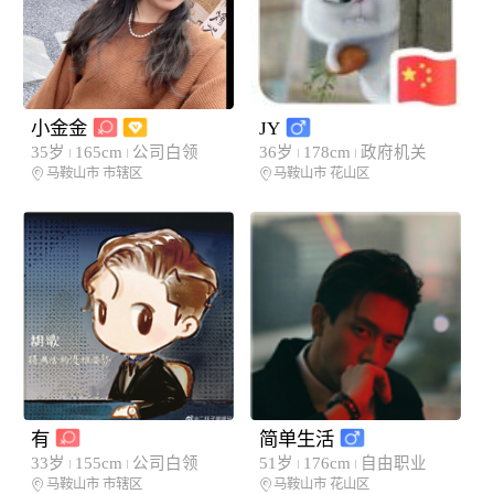
小金金
JY
35岁
165cm
公司白领
36岁
178cm
政府机关
马鞍山市
市辖区
马鞍山市
花山区
有
简单生活
33岁
155cm
公司白领
51岁
176cm
自由职业
马鞍山市
市辖区
马鞍山市
花山区