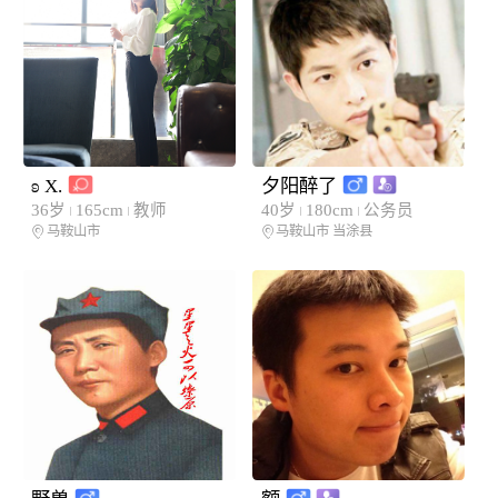
ʚ X.
夕阳醉了
36岁
165cm
教师
40岁
180cm
公务员
马鞍山市
马鞍山市
当涂县