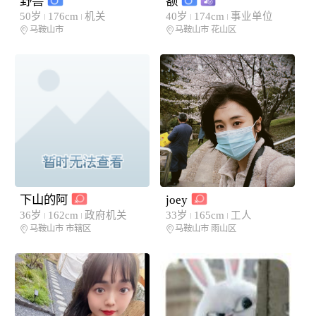
野兽
额
50岁
176cm
机关
40岁
174cm
事业单位
马鞍山市
马鞍山市
花山区
下山的阿
joey
36岁
162cm
政府机关
33岁
165cm
工人
马鞍山市
市辖区
马鞍山市
雨山区