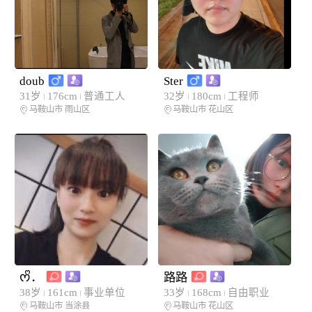
doub
Ster
31岁
176cm
普通工人
32岁
180cm
工程师
马鞍山市
雨山区
马鞍山市
花山区
ᰔᩚ．
路路
38岁
161cm
事业单位
33岁
168cm
自由职业
马鞍山市
当涂县
马鞍山市
花山区