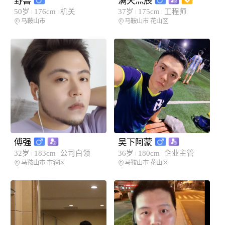
野兽
满天灬辰
50岁
176cm
机关
37岁
175cm
工程师
马鞍山市
马鞍山市
花山区
傅强
吴下阿蒙
32岁
183cm
公司白领
36岁
180cm
企业主管
马鞍山市
市辖区
马鞍山市
花山区