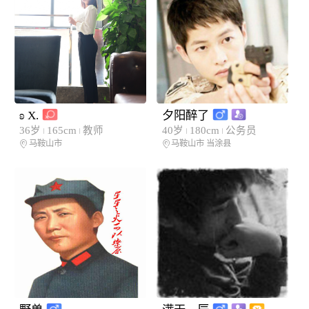
ʚ X.
夕阳醉了
36岁
165cm
教师
40岁
180cm
公务员
马鞍山市
马鞍山市
当涂县